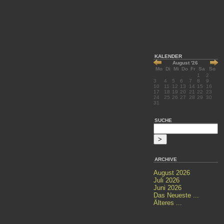
KALENDER
August '26
Mo
Di
Mi
Do
Fr
Sa
So
1
2
3
4
5
6
7
8
9
10
11
12
13
14
15
16
17
18
19
20
21
22
23
24
25
26
27
28
29
30
31
SUCHE
ARCHIVE
August 2026
Juli 2026
Juni 2026
Das Neueste ...
Älteres ...